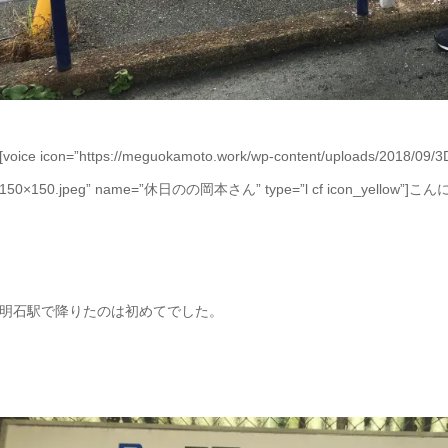
[voice icon=”https://meguokamoto.work/wp-content/uploads/2018/
150×150.jpeg” name=”休日のの岡本さん” type=”l cf icon_yellow”]こ
明石駅で降りたのは初めてでした。