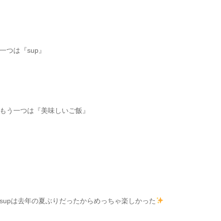
一つは『sup』
もう一つは『美味しいご飯』
supは去年の夏ぶりだったからめっちゃ楽しかった