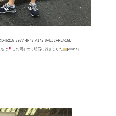
09/3DD45215-2977-4F47-A142-8AE62FFEA15B-
んにちは
この間初めて明石に行きました
[/voice]