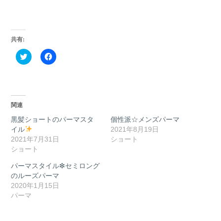
共有:
ク
Facebook
リ
で
ッ
共
ク
有
し
す
て
る
Twitter
に
で
は
関連
共
ク
有
リ
(新
ッ
黒髪ショートのパーマスタ
個性派☆メンズパーマ
し
ク
イル
2021年8月19日
い
し
ウ
て
2021年7月31日
ショート
ィ
く
ショート
ン
だ
ド
さ
ウ
い
パーマスタイル❇︎セミロング
で
(新
のルーズパーマ
開
し
き
い
2020年1月15日
ま
ウ
パーマ
す)
ィ
ン
ド
ウ