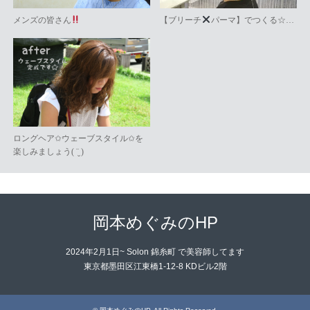
メンズの皆さん
【ブリーチ
パーマ】でつくる☆…
ロングヘア✩ウェーブスタイル✩を
楽しみましょう( ¨̮ )
岡本めぐみのHP
2024年2月1日~ Solon 錦糸町 で美容師してます
東京都墨田区江東橋1-12-8 KDビル2階